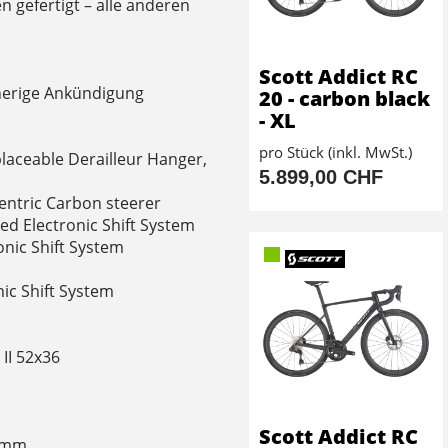
 gefertigt – alle anderen
Scott Addict RC
herige Ankündigung
20 - carbon black
- XL
pro Stück (inkl. MwSt.)
aceable Derailleur Hanger,
5.899,00 CHF
entric Carbon steerer
ed Electronic Shift System
onic Shift System
ic Shift System
II 52x36
Scott Addict RC
60mm