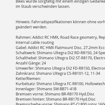
Bikes wurde sorgfältig mit einem einzigen Gedanken
im Staub verschwinden lassen.
Hinweis: Fahrradspezifikationen können ohne vor
geändert werden.
Rahmen: Addict RC HMX, Road Race geometry, Repl
Internal cable routing
Gabel: Addict RC HMX Flatmount Disc, 27.2mm Ecc
Schaltwerk: Shimano Ultegra Di2 RD-R8150, 24 Spe
Schalthebel: Shimano Ultegra Di2 ST-R8170, Electr
Anzahl Gänge: 24
Umwerfer: Shimano Ultegra Di2 FD-R8150, Electron
Zahnkranz: Shimano Ultegra CS-R8101-12, 11-34
Kette/Riemen:
Kurbelsatz: Shimano Ultegra FC-R8100, Hollowtech 
Innenlager: Shimano SM-BB71-41B
Bremsen vorne: Shimano BR-R8170 Hyd.Disc
Bremsen hinten: Shimano BR-R8170 Hyd.Disc
Bremsscheibe vorne: Shimano RT-CL800 rotor 1