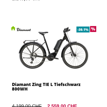
-39.1%
Diamant Zing TIE L Tiefschwarz
800WH
4.199,00 CHF
2.559,00 CHF