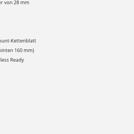
ser von 28 mm
ount-Kettenblatt
hinten 160 mm)
eless Ready