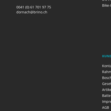
Bike-
0041 (0) 61 701 97 75
dornach@brino.ch
KUN
Kont
Rahm
Bosch
Geset
Artik
Batte
Impr
AGB