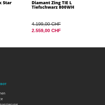
k Star
Diamant Zing TIE L
Tiefschwarz 800WH
4.199,00 CHF
2.559,00 CHF
EBOT
onen
ce
inanzierung