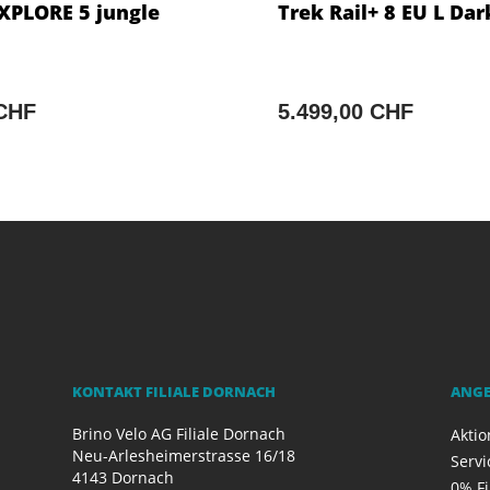
PLORE 5 jungle
Trek Rail+ 8 EU L Dar
 CHF
5.499,00 CHF
KONTAKT FILIALE DORNACH
ANG
Brino Velo AG Filiale Dornach
Akti
Neu-Arlesheimerstrasse 16/18
Servi
4143 Dornach
0% F