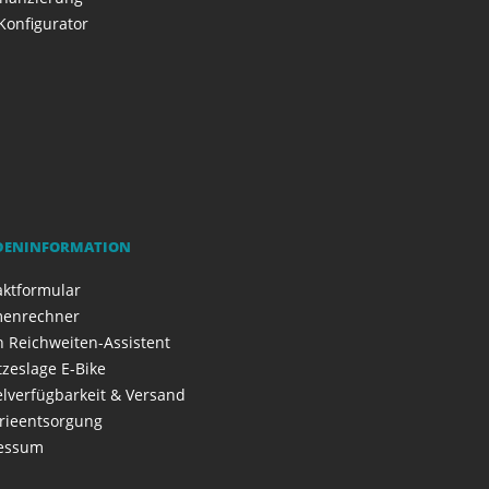
Konfigurator
DENINFORMATION
aktformular
enrechner
 Reichweiten-Assistent
zeslage E-Bike
elverfügbarkeit & Versand
rieentsorgung
essum