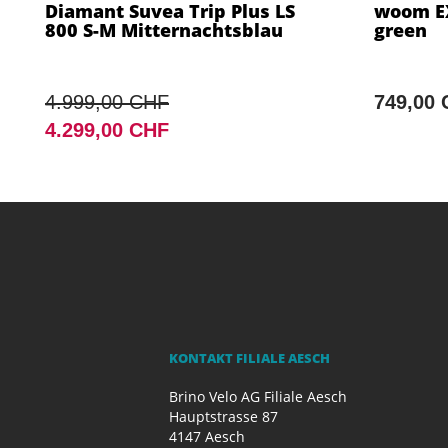
Diamant Suvea Trip Plus LS
woom EX
800 S-M Mitternachtsblau
green
4.999,00 CHF
749,00
4.299,00 CHF
KONTAKT FILIALE AESCH
Brino Velo AG Filiale Aesch
Hauptstrasse 87
4147 Aesch