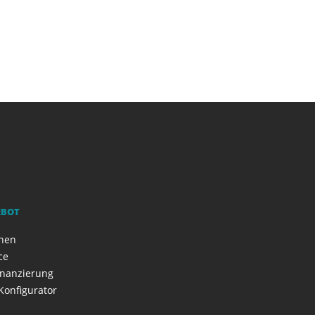
EBOT
onen
ce
inanzierung
Konfigurator