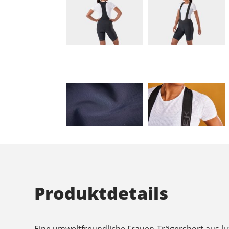
Produktdetails
Eine umweltfreundliche Frauen-Trägershort aus lu