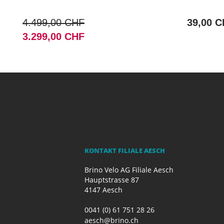
4.499,00 CHF
39,00 
3.299,00 CHF
KONTAKT FILIALE AESCH
Brino Velo AG Filiale Aesch
Hauptstrasse 87
4147 Aesch
0041 (0) 61 751 28 26
aesch@brino.ch