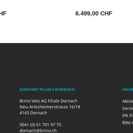
CHF
6.499,00 CHF
KONTAKT FILIALE DORNACH
ANG
Brino Velo AG Filiale Dornach
Akti
Neu-Arlesheimerstrasse 16/18
Servi
4143 Dornach
0% F
Bike-
0041 (0) 61 701 97 75
dornach@brino.ch