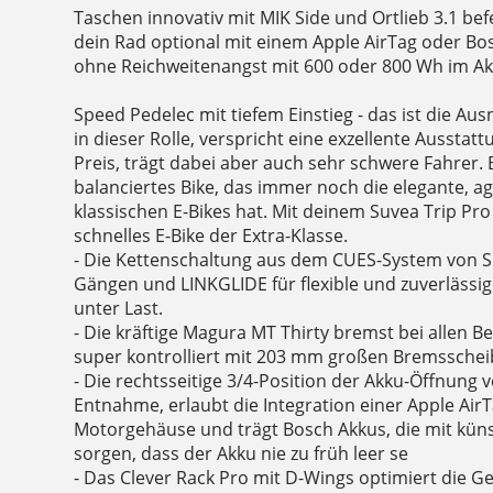
Taschen innovativ mit MIK Side und Ortlieb 3.1 bef
dein Rad optional mit einem Apple AirTag oder B
ohne Reichweitenangst mit 600 oder 800 Wh im Ak
Speed Pedelec mit tiefem Einstieg - das ist die Aus
in dieser Rolle, verspricht eine exzellente Aussta
Preis, trägt dabei aber auch sehr schwere Fahrer. B
balanciertes Bike, das immer noch die elegante, agi
klassischen E-Bikes hat. Mit deinem Suvea Trip Pro
schnelles E-Bike der Extra-Klasse.
- Die Kettenschaltung aus dem CUES-System von
Gängen und LINKGLIDE für flexible und zuverlässi
unter Last.
- Die kräftige Magura MT Thirty bremst bei allen B
super kontrolliert mit 203 mm großen Bremsschei
- Die rechtsseitige 3/4-Position der Akku-Öffnung v
Entnahme, erlaubt die Integration einer Apple Air
Motorgehäuse und trägt Bosch Akkus, die mit künst
sorgen, dass der Akku nie zu früh leer se
- Das Clever Rack Pro mit D-Wings optimiert die Ge