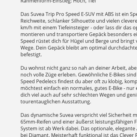
Rahmenform-Einstieg: Hoch, Tief
Das Suvea Trip Pro Speed E-SUV mit ABS ist ein S
Reichweite, schlanker Silhouette und vielen clever
km/h mit einem Tiefeinsteiger - oder lass dir das 
montieren und transportiere Gepäck besonders ei
Speed rüstet dich für Hügel und Berge und bringt v
Wege. Dein Gepäck bleibt am optimal durchdachten
befestigt.
Du wohnst nicht ganz so nah an deiner Arbeit, ab
noch volle Züge erleben. Gewöhnliche E-Bikes sind
Speed Pedelecs findest du aber oft zu klobig, komp
möchtest einfach ein normales, gutes E-Bike - nur
dich viel auch auf sehr schlechten Wegen und geni
tourentauglichen Ausstattung.
Das dynamische Suvea verspricht viel Sicherheit mi
65mm-Reifen und einer äußerst leistungsfähigen F
System ist ab Werk dabei. Das optionale, elegante 
bei Diamant. Meisterhaft funktional ist das Cleve