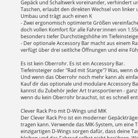
Gepäck und Schaltwerk voreinander, verhindert un
Taschen, erlaubt den direkten Wechsel von linker
Umbau und trägt auch einen K
- Zwei ergonomisch optimierte Größen vereinfach
doch vollen Komfort für alle Fahrer:innen von 1.55
besonders tiefer Durchstiegshöhe im Tiefeinsteige
- Der optionale Accessory Bar macht aus einem R
verfügt über drei seitliche Öffnungen und eine F
Es ist kein Oberrohr. Es ist ein Accessory Bar.
Tiefeinsteiger oder "Rad mit Stange"? Was, wenn d
Und wenn das Oberrohr noch mehr kann als einfac
Kauf dir das optionale und modulare Accessory Ba
kannst du Zubehör jeder Art transportieren - ganz 
wenn du kein Oberrohr brauchst, ist es schnell ent
Clever Rack Pro mit D-Wings und MIK
Der Clever Rack Pro ist ein moderner Gepäckträger,
tragen kann. Verwende das MIK-System, um eine Ta
einzigartigen D-Wings sorgen dafür, dass deine Ta