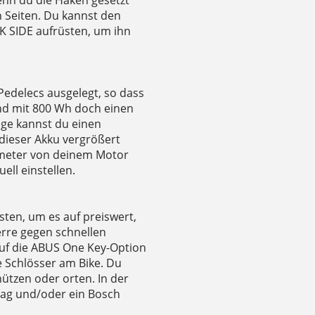
enn du die Haken gesetzt
n Seiten. Du kannst den
IK SIDE aufrüsten, um ihn
Pedelecs ausgelegt, so dass
nd mit 800 Wh doch einen
ege kannst du einen
dieser Akku vergrößert
ameter von deinem Motor
ell einstellen.
ten, um es auf preiswert,
rre gegen schnellen
auf die ABUS One Key-Option
e Schlösser am Bike. Du
hützen oder orten. In der
rtag und/oder ein Bosch