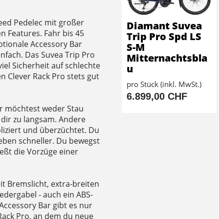
peed Pedelec mit großer
Diamant Suvea
en Features. Fahr bis 45
Trip Pro Spd LS
optionale Accessory Bar
S-M
nfach. Das Suvea Trip Pro
Mitternachtsbla
iel Sicherheit auf schlechte
u
 Clever Rack Pro stets gut
pro Stück (inkl. MwSt.)
6.899,00 CHF
er möchtest weder Stau
 dir zu langsam. Andere
liziert und überzüchtet. Du
 eben schneller. Du bewegst
eßt die Vorzüge einer
t Bremslicht, extra-breiten
edergabel - auch ein ABS-
Accessory Bar gibt es nur
r Rack Pro, an dem du neue