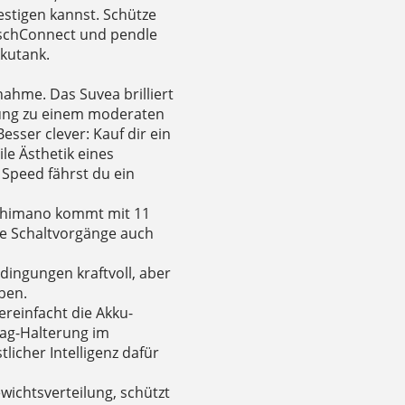
estigen kannst. Schütze
oschConnect und pendle
kutank.
nahme. Das Suvea brilliert
ttung zu einem moderaten
esser clever: Kauf dir ein
le Ästhetik eines
 Speed fährst du ein
 Shimano kommt mit 11
ge Schaltvorgänge auch
edingungen kraftvoll, aber
ben.
ereinfacht die Akku-
Tag-Halterung im
licher Intelligenz dafür
wichtsverteilung, schützt