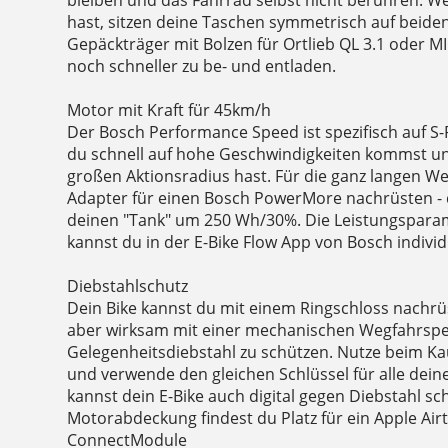
bleiben und das Fahrrad selbst nicht berühren. W
hast, sitzen deine Taschen symmetrisch auf beide
Gepäckträger mit Bolzen für Ortlieb QL 3.1 oder M
noch schneller zu be- und entladen.
Motor mit Kraft für 45km/h
Der Bosch Performance Speed ist spezifisch auf S-
du schnell auf hohe Geschwindigkeiten kommst u
großen Aktionsradius hast. Für die ganz langen W
Adapter für einen Bosch PowerMore nachrüsten - 
deinen "Tank" um 250 Wh/30%. Die Leistungspar
kannst du in der E-Bike Flow App von Bosch individu
Diebstahlschutz
Dein Bike kannst du mit einem Ringschloss nachrüs
aber wirksam mit einer mechanischen Wegfahrspe
Gelegenheitsdiebstahl zu schützen. Nutze beim K
und verwende den gleichen Schlüssel für alle dein
kannst dein E-Bike auch digital gegen Diebstahl sc
Motorabdeckung findest du Platz für ein Apple Ai
ConnectModule