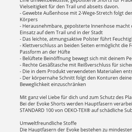
Vielseitigkeit für den Trail und abseits davon.
- Gewebte Außenhose mit 2-Wege-Stretch folgt d
Körpers
- Herausnehmbare, gepolsterte Innenhose macht di
Einsatz auf dem Trail und in der Stadt
- Das leichte, atmungsaktive Polster führt Feuchtigk
- Klettverschluss an beiden Seiten ermöglicht die
Passform an der Hüfte
- Belüftete Beinöffnung bewegt sich mit deinem Ped
- Rechte Gesäßtasche mit Reißverschluss für sic
- Die in dem Produkt verwendeten Materialien en
- Der körpernahe Schnitt folgt den Konturen dein
Beweglichkeit einzuschränken
Mit ganz viel Liebe für dich und zum Schutz des Pla
Bei der Evoke Shorts werden Hauptfasern verarbei
STANDARD 100 von OEKO-TEX® auf schädliche Sub
Umweltfreundliche Stoffe
Die Hauptfasern der Evoke bestehen zu mindesten