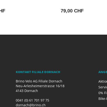
CHF
79,00 CHF
KONTAKT FILIALE DORNACH
ANG
Brino Velo AG Filiale Dornach
Akti
Neu-Arlesheimerstrasse 16/18
Servi
4143 Dornach
0% F
Bike-
0041 (0) 61 701 97 75
dornach@brino.ch