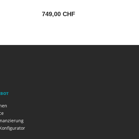
749,00 CHF
EBOT
onen
ce
inanzierung
Konfigurator