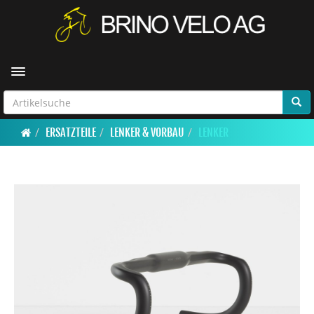
Toggle navigation
ERSATZTEILE
LENKER & VORBAU
LENKER