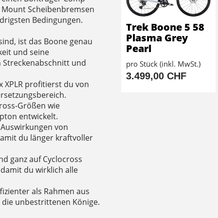
lat Mount Scheibenbremsen
idrigsten Bedingungen.
Trek Boone 5 58
Plasma Grey
ind, ist das Boone genau
Pearl
keit und seine
m Streckenabschnitt und
pro Stück (inkl. MwSt.)
3.499,00 CHF
 XPLR profitierst du von
rsetzungsbereich.
cross-Größen wie
pton entwickelt.
n Auswirkungen von
amit du länger kraftvoller
nd ganz auf Cyclocross
damit du wirklich alle
fizienter als Rahmen aus
 die unbestrittenen Könige.