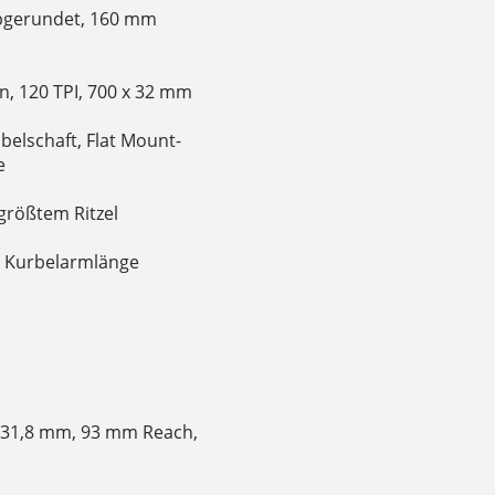
abgerundet, 160 mm
n, 120 TPI, 700 x 32 mm
belschaft, Flat Mount-
e
größtem Ritzel
m Kurbelarmlänge
, 31,8 mm, 93 mm Reach,