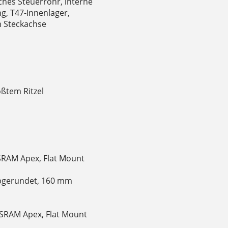
hes Steuerrohr, interne
g, T47-Innenlager,
 Steckachse
ßtem Ritzel
SRAM Apex, Flat Mount
abgerundet, 160 mm
SRAM Apex, Flat Mount