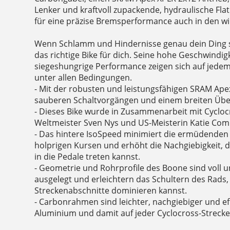
Lenker und kraftvoll zupackende, hydraulische F
für eine präzise Bremsperformance auch in den w
Wenn Schlamm und Hindernisse genau dein Ding s
das richtige Bike für dich. Seine hohe Geschwindig
siegeshungrige Performance zeigen sich auf jede
unter allen Bedingungen.
- Mit der robusten und leistungsfähigen SRAM Apex
sauberen Schaltvorgängen und einem breiten Übe
- Dieses Bike wurde in Zusammenarbeit mit Cyclo
Weltmeister Sven Nys und US-Meisterin Katie Com
- Das hintere IsoSpeed minimiert die ermüdende
holprigen Kursen und erhöht die Nachgiebigkeit, d
in die Pedale treten kannst.
- Geometrie und Rohrprofile des Boone sind voll u
ausgelegt und erleichtern das Schultern des Rads, 
Streckenabschnitte dominieren kannst.
- Carbonrahmen sind leichter, nachgiebiger und ef
Aluminium und damit auf jeder Cyclocross-Strecke