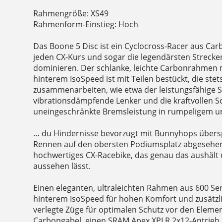
Rahmengröße: XS49
Rahmenform-Einstieg: Hoch
Das Boone 5 Disc ist ein Cyclocross-Racer aus Carbo
jeden CX-Kurs und sogar die legendärsten Strecke
dominieren. Der schlanke, leichte Carbonrahmen
hinterem IsoSpeed ist mit Teilen bestückt, die stet
zusammenarbeiten, wie etwa der leistungsfähige 
vibrationsdämpfende Lenker und die kraftvollen 
uneingeschränkte Bremsleistung in rumpeligem u
… du Hindernisse bevorzugt mit Bunnyhops übersp
Rennen auf den obersten Podiumsplatz abgesehen 
hochwertiges CX-Racebike, das genau das aushält 
aussehen lässt.
Einen eleganten, ultraleichten Rahmen aus 600 Se
hinterem IsoSpeed für hohen Komfort und zusätzli
verlegte Züge für optimalen Schutz vor den Elemen
Carbongabel, einen SRAM Apex XPLR 2x12-Antrieb