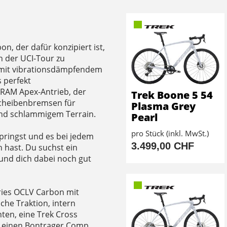
n, der dafür konzipiert ist,
n der UCI-Tour zu
 mit vibrationsdämpfendem
s perfekt
SRAM Apex-Antrieb, der
Trek Boone 5 54
Scheibenbremsen für
Plasma Grey
nd schlammigem Terrain.
Pearl
pro Stück (inkl. MwSt.)
ringst und es bei jedem
3.499,00 CHF
hast. Du suchst ein
und dich dabei noch gut
ries OCLV Carbon mit
che Traktion, intern
ten, eine Trek Cross
, einen Bontrager Comp