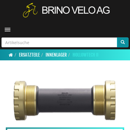
Toggle navigation
ERSATZTEILE
INNENLAGER
HOLLOWTECH II