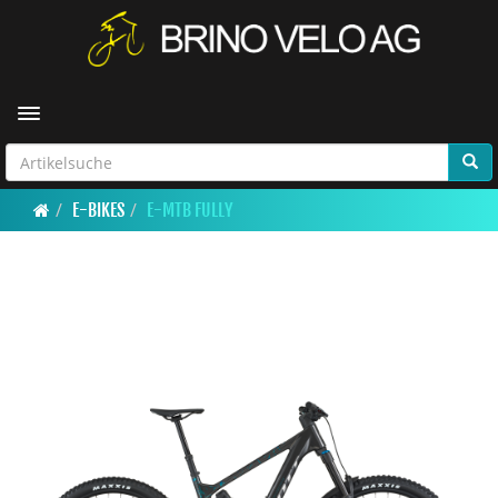
Toggle navigation
E-BIKES
E-MTB FULLY