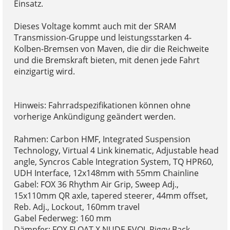
Einsatz.
Dieses Voltage kommt auch mit der SRAM
Transmission-Gruppe und leistungsstarken 4-
Kolben-Bremsen von Maven, die dir die Reichweite
und die Bremskraft bieten, mit denen jede Fahrt
einzigartig wird.
Hinweis: Fahrradspezifikationen können ohne
vorherige Ankündigung geändert werden.
Rahmen: Carbon HMF, Integrated Suspension
Technology, Virtual 4 Link kinematic, Adjustable head
angle, Syncros Cable Integration System, TQ HPR60,
UDH Interface, 12x148mm with 55mm Chainline
Gabel: FOX 36 Rhythm Air Grip, Sweep Adj.,
15x110mm QR axle, tapered steerer, 44mm offset,
Reb. Adj., Lockout, 160mm travel
Gabel Federweg: 160 mm
Dämpfer: FOX FLOAT X NUDE EVOL Piggy Back