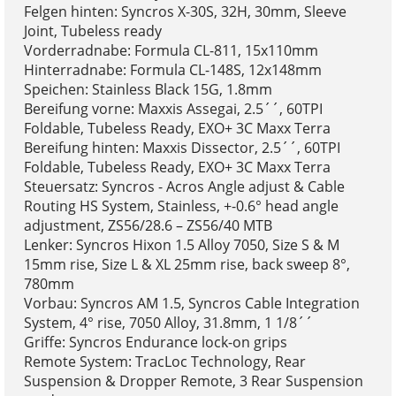
Felgen hinten: Syncros X-30S, 32H, 30mm, Sleeve
Joint, Tubeless ready
Vorderradnabe: Formula CL-811, 15x110mm
Hinterradnabe: Formula CL-148S, 12x148mm
Speichen: Stainless Black 15G, 1.8mm
Bereifung vorne: Maxxis Assegai, 2.5´´, 60TPI
Foldable, Tubeless Ready, EXO+ 3C Maxx Terra
Bereifung hinten: Maxxis Dissector, 2.5´´, 60TPI
Foldable, Tubeless Ready, EXO+ 3C Maxx Terra
Steuersatz: Syncros - Acros Angle adjust & Cable
Routing HS System, Stainless, +-0.6° head angle
adjustment, ZS56/28.6 – ZS56/40 MTB
Lenker: Syncros Hixon 1.5 Alloy 7050, Size S & M
15mm rise, Size L & XL 25mm rise, back sweep 8°,
780mm
Vorbau: Syncros AM 1.5, Syncros Cable Integration
System, 4° rise, 7050 Alloy, 31.8mm, 1 1/8´´
Griffe: Syncros Endurance lock-on grips
Remote System: TracLoc Technology, Rear
Suspension & Dropper Remote, 3 Rear Suspension