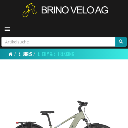
Toggle navigation
E-BIKES
E-CITY & E-TREKKING