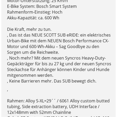
Motor-Unterstützung: 25 Km/h
E-Bike System: Bosch Smart System
Rahmenform-Einstieg: Hoch
Akku-Kapazität: ca. 600 Wh
Die Kraft, mehr zu tun.
, Das ist das NEUE SCOTT SUB eRIDE: ein elektrisches
Urban-Bike mit dem NEUEN Bosch Performance CX-
Motor und 600-Wh-Akku – Sag Goodbye zu den
Sorgen um die Reichweite.
, Noch mehr? Mit dem neuen Syncros Heavy-Duty-
Gepäckträger für bis zu 27 kg und der neuen Syncros
Steckachse für Anhänger können Kinder und Hunde
mitgenommen werden.
, Keine Barrieren mehr. Das SUB bewegt dich.
,
Rahmen: Alloy S-XL=29´´ / 6061 Alloy custom butted
tubing, Side extraction battery, UDH Interface /
12x148mm with 52mm Chainline