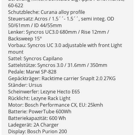
60-622
Schutzbleche: Curana alloy profile
Steuersatz: Acros / 1.5´´- 1.5´´, semi integ. OD
50/61mm / ID 44/55mm
Lenker: Syncros UC3.0 680mm / Rise 12mm /
Backsweep 15°
Vorbau: Syncros UC 3.0 adjustable with front Light
mount
Sattel: Syncros Capilano
Sattelstütze: Syncros 3.0 / 31.6mm / 350mm
Pedale: Marwi SP-828
Gepäckträger: Racktime carrier SnapIt 2.0 27KG
Ständer: Ursus
Scheinwerfer: Lezyne Hecto E65
Rücklicht: Lezyne Rack Light
Motor: Bosch Performance CX, EU: 25kmh
Batterie: PowerTube 600Wh
Batteriekapazität: 600 Wh
Ladegerät: 2A Charger
Display: Bosch Purion 200