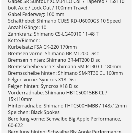
Gabel: SR Suntour XCM34 LO Coil / Tapered / 15x110
bolt Axle / Lock Out / 100mm Travel
Gabel Federweg: 100 mm
Schalthebel: Shimano CUES RD-U6000GS 10 Speed
Anzahl Gänge: 10
Zahnkranz: Shimano CS-LG40010 11-48 T
Kette/Riemen:
Kurbelsatz: FSA CK-220 170mm
Bremsen vorne: Shimano BR-MT200 Disc
Bremsen hinten: Shimano BR-MT200 Disc
Bremsscheibe vorne: Shimano SM-RT30 CL 180mm
Bremsscheibe hinten: Shimano SM-RT30 CL 160mm
Felgen vorne: Syncros X18 Disc
Felgen hinten: Syncros X18 Disc
Vorderradnabe: Shimano HBTC50015BB CL /
15x110mm
Hinterradnabe: Shimano FHTC500HMBB / 148x12mm
Speichen: Black Spokes
Bereifung vorne: Schwalbe Big Apple Performance,
60-622
Bereifung hinten: Schwalbe Big Apple Performance,