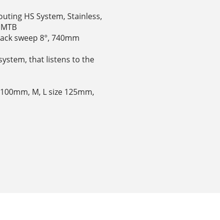
outing HS System, Stainless,
0 MTB
, back sweep 8°, 740mm
stem, that listens to the
e 100mm, M, L size 125mm,