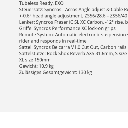
Tubeless Ready, EXO
Steuersatz: Syncros - Acros Angle adjust & Cable R
+-0.6° head angle adjustment, ZS56/28.6 – ZS56/4
Lenker: Syncros Fraser iC SL XC Carbon, -12° rise
Griffe: Syncros Performance XC lock-on grips
Remote System: Automatic electronic suspension sy
rider and responds in real-time
Sattel: Syncros Belcarra V1.0 Cut Out, Carbon rails
Sattelstütze: Rock Shox Reverb AXS 31.6mm, S siz
XL size 150mm
Gewicht: 10,9 kg
Zulässiges Gesamtgewicht: 130 kg