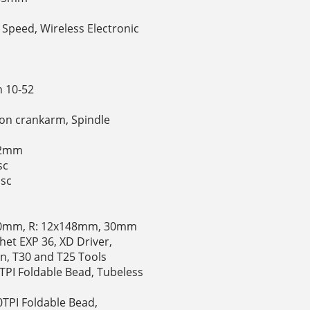
Speed, Wireless Electronic
n 10-52
bon crankarm, Spindle
x92mm
sc
isc
x110mm, R: 12x148mm, 30mm
et EXP 36, XD Driver,
n, T30 and T25 Tools
TPI Foldable Bead, Tubeless
0TPI Foldable Bead,