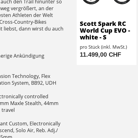
auch den Trail hinunter so
weg vergrößert, an der
sten Athleten der Welt
 Cross-Country-Bikes
Scott Spark RC
 liebst, dann wirst du auch
World Cup EVO -
white - S
pro Stück (inkl. MwSt.)
11.499,00 CHF
herige Ankündigung
sion Technology, Flex
ration System, BB92, UDH
ctronically controlled
0mm Maxle Stealth, 44mm
 travel
ant Custom, Electronically
end, Solo Air, Reb. Adj./
X45mm