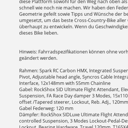
diese Plattform sowohl für den Weg nach oben als 
schnell wie noch nie machen. Wir haben den Feder
Geometrie gefeilt sowie Tipps und Wünsche der be
umgesetzt, um das beste Cross-Country-Bike aller
überhaupt zu entwickeln. Wenn du Geschwindigkeit
dieses Bike lieben.
Hinweis: Fahrradspezifikationen können ohne vor
geändert werden.
Rahmen: Spark RC Carbon HMX, Integrated Suspen
Pivot, Adjustable head angle, Syncros Cable Integ
Interface, 12x148mm with 55mm Chainline
Gabel: RockShox SID Ultimate Flight Attendant, Ele
Suspension, FA Race Day damper 3 Modes, 15x11
offset /Tapered steerer, Lockout, Reb. Adj., 120mm
Gabel Federweg: 120 mm
Dämpfer: RockShox SIDLuxe Ultimate Flight Attend
controlled Suspension, 3 Modes Lockout-Pedal-Desc
Lockout, Bearing Hardware, Travel 120mm, T165