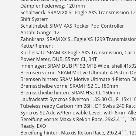
Dämpfer Federweg: 120 mm
Schaltwerk: SRAM XX SL Eagle AXS Transmission 12 
Shift System
Schalthebel: SRAM AXS Rocker Pod Controller
Anzahl Gänge: 12
Zahnkranz: SRAM XX SL Eagle XS 1299 Transmissio
Kette/Riemen:
Kurbelsatz: SRAM XX Eagle AXS Transmission, Car
Power Meter, DUB, 55mm CL, 34T
Innenlager: SRAM DUB PF 92 MTB Wide, shell 41
Bremsen vorne: SRAM Motive Ultimate 4-Piston Di
Bremsen hinten: SRAM Motive Ultimate 4-Piston D
Bremsscheibe vorne: SRAM HS2 CL 180mm
Bremsscheibe hinten: SRAM HS2 CL 160mm
Laufradsatz: Syncros Silverton 1.0S-30 CL, F: 15
Tubeless ready Carbon rim 28H, DT Swiss 240 Ratch
Syncros SL Axle w/Removable Lever, with 6mm Alle
Bereifung vorne: Maxxis Rekon Race, 29x2.4´´, 120
Ready, EXO
Bereifung hinten: Maxxis Rekon Race, 29x2.4´´, 12