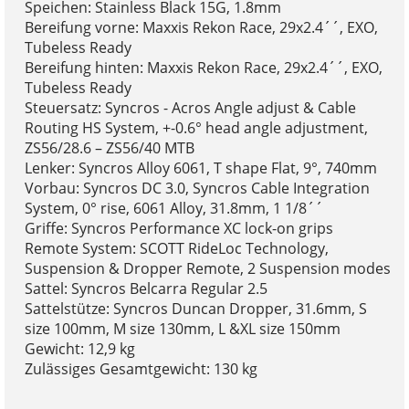
Speichen: Stainless Black 15G, 1.8mm
Bereifung vorne: Maxxis Rekon Race, 29x2.4´´, EXO,
Tubeless Ready
Bereifung hinten: Maxxis Rekon Race, 29x2.4´´, EXO,
Tubeless Ready
Steuersatz: Syncros - Acros Angle adjust & Cable
Routing HS System, +-0.6° head angle adjustment,
ZS56/28.6 – ZS56/40 MTB
Lenker: Syncros Alloy 6061, T shape Flat, 9°, 740mm
Vorbau: Syncros DC 3.0, Syncros Cable Integration
System, 0° rise, 6061 Alloy, 31.8mm, 1 1/8´´
Griffe: Syncros Performance XC lock-on grips
Remote System: SCOTT RideLoc Technology,
Suspension & Dropper Remote, 2 Suspension modes
Sattel: Syncros Belcarra Regular 2.5
Sattelstütze: Syncros Duncan Dropper, 31.6mm, S
size 100mm, M size 130mm, L &XL size 150mm
Gewicht: 12,9 kg
Zulässiges Gesamtgewicht: 130 kg