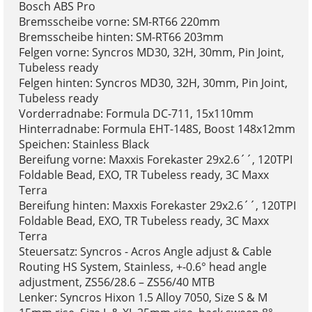
Bosch ABS Pro
Bremsscheibe vorne: SM-RT66 220mm
Bremsscheibe hinten: SM-RT66 203mm
Felgen vorne: Syncros MD30, 32H, 30mm, Pin Joint,
Tubeless ready
Felgen hinten: Syncros MD30, 32H, 30mm, Pin Joint,
Tubeless ready
Vorderradnabe: Formula DC-711, 15x110mm
Hinterradnabe: Formula EHT-148S, Boost 148x12mm
Speichen: Stainless Black
Bereifung vorne: Maxxis Forekaster 29x2.6´´, 120TPI
Foldable Bead, EXO, TR Tubeless ready, 3C Maxx
Terra
Bereifung hinten: Maxxis Forekaster 29x2.6´´, 120TPI
Foldable Bead, EXO, TR Tubeless ready, 3C Maxx
Terra
Steuersatz: Syncros - Acros Angle adjust & Cable
Routing HS System, Stainless, +-0.6° head angle
adjustment, ZS56/28.6 – ZS56/40 MTB
Lenker: Syncros Hixon 1.5 Alloy 7050, Size S & M