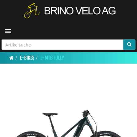
Toggle navigation
E-BIKES
E-MTB FULLY