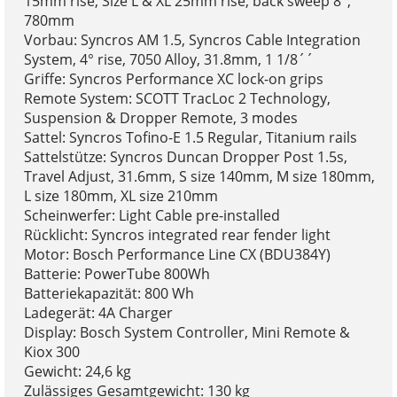
15mm rise, Size L & XL 25mm rise, back sweep 8°,
780mm
Vorbau: Syncros AM 1.5, Syncros Cable Integration
System, 4° rise, 7050 Alloy, 31.8mm, 1 1/8´´
Griffe: Syncros Performance XC lock-on grips
Remote System: SCOTT TracLoc 2 Technology,
Suspension & Dropper Remote, 3 modes
Sattel: Syncros Tofino-E 1.5 Regular, Titanium rails
Sattelstütze: Syncros Duncan Dropper Post 1.5s,
Travel Adjust, 31.6mm, S size 140mm, M size 180mm,
L size 180mm, XL size 210mm
Scheinwerfer: Light Cable pre-installed
Rücklicht: Syncros integrated rear fender light
Motor: Bosch Performance Line CX (BDU384Y)
Batterie: PowerTube 800Wh
Batteriekapazität: 800 Wh
Ladegerät: 4A Charger
Display: Bosch System Controller, Mini Remote &
Kiox 300
Gewicht: 24,6 kg
Zulässiges Gesamtgewicht: 130 kg