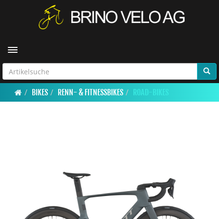
Toggle navigation
BIKES
RENN- & FITNESSBIKES
ROAD-BIKES