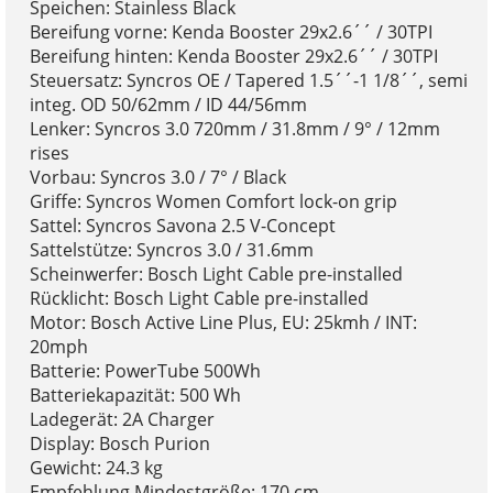
Speichen: Stainless Black
Bereifung vorne: Kenda Booster 29x2.6´´ / 30TPI
Bereifung hinten: Kenda Booster 29x2.6´´ / 30TPI
Steuersatz: Syncros OE / Tapered 1.5´´-1 1/8´´, semi
integ. OD 50/62mm / ID 44/56mm
Lenker: Syncros 3.0 720mm / 31.8mm / 9° / 12mm
rises
Vorbau: Syncros 3.0 / 7° / Black
Griffe: Syncros Women Comfort lock-on grip
Sattel: Syncros Savona 2.5 V-Concept
Sattelstütze: Syncros 3.0 / 31.6mm
Scheinwerfer: Bosch Light Cable pre-installed
Rücklicht: Bosch Light Cable pre-installed
Motor: Bosch Active Line Plus, EU: 25kmh / INT:
20mph
Batterie: PowerTube 500Wh
Batteriekapazität: 500 Wh
Ladegerät: 2A Charger
Display: Bosch Purion
Gewicht: 24.3 kg
Empfehlung Mindestgröße: 170 cm