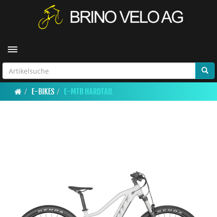
Toggle navigation
E-BIKES
E-MTB HARDTAIL