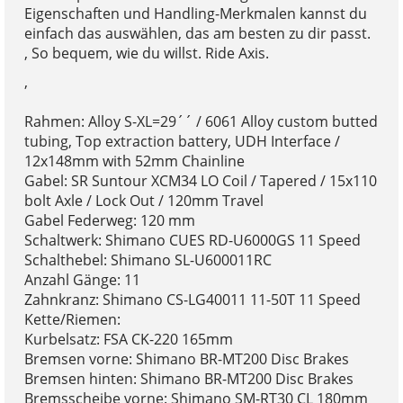
Eigenschaften und Handling-Merkmalen kannst du
einfach das auswählen, das am besten zu dir passt.
, So bequem, wie du willst. Ride Axis.
,
Rahmen: Alloy S-XL=29´´ / 6061 Alloy custom butted
tubing, Top extraction battery, UDH Interface /
12x148mm with 52mm Chainline
Gabel: SR Suntour XCM34 LO Coil / Tapered / 15x110
bolt Axle / Lock Out / 120mm Travel
Gabel Federweg: 120 mm
Schaltwerk: Shimano CUES RD-U6000GS 11 Speed
Schalthebel: Shimano SL-U600011RC
Anzahl Gänge: 11
Zahnkranz: Shimano CS-LG40011 11-50T 11 Speed
Kette/Riemen:
Kurbelsatz: FSA CK-220 165mm
Bremsen vorne: Shimano BR-MT200 Disc Brakes
Bremsen hinten: Shimano BR-MT200 Disc Brakes
Bremsscheibe vorne: Shimano SM-RT30 CL 180mm