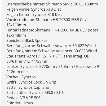
Bremsscheibe hinten: Shimano SM-RT30 CL 180mm
Felgen vorne: Syncros X18 Disc
Felgen hinten: Syncros X18 Disc
Vorderradnabe: Shimano HB-TC50015BB CL /
15x110mm
Hinterradnabe: Shimano FH-TC500HMBB CL / Boost
12x148mm
Speichen: Black Spokes
Bereifung vorne: Schwalbe Advancer 60-622 Wired
Bereifung hinten: Schwalbe Advancer 60-622 Wired
Steuersatz: Acros / 1.5´´- 1.5´´, semi integ. OD
50/61mm / ID 44/55mm
Lenker: Syncros 3.0 720mm / 31.8mm / Backsweep 9°
/ 12mm rise
Vorbau: Syncros
Griffe: Syncros Lock On Grip
Sattel: Syncros Capilano
Sattelstütze: Syncros M3.0 / 31.6
Pedale: VP VPE-506
Ständer: Ursus