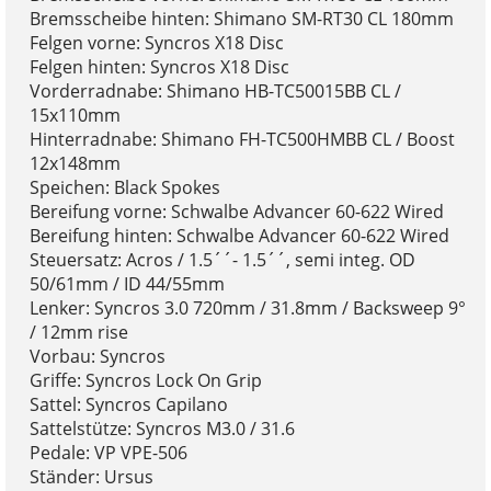
Bremsscheibe hinten: Shimano SM-RT30 CL 180mm
Felgen vorne: Syncros X18 Disc
Felgen hinten: Syncros X18 Disc
Vorderradnabe: Shimano HB-TC50015BB CL /
15x110mm
Hinterradnabe: Shimano FH-TC500HMBB CL / Boost
12x148mm
Speichen: Black Spokes
Bereifung vorne: Schwalbe Advancer 60-622 Wired
Bereifung hinten: Schwalbe Advancer 60-622 Wired
Steuersatz: Acros / 1.5´´- 1.5´´, semi integ. OD
50/61mm / ID 44/55mm
Lenker: Syncros 3.0 720mm / 31.8mm / Backsweep 9°
/ 12mm rise
Vorbau: Syncros
Griffe: Syncros Lock On Grip
Sattel: Syncros Capilano
Sattelstütze: Syncros M3.0 / 31.6
Pedale: VP VPE-506
Ständer: Ursus