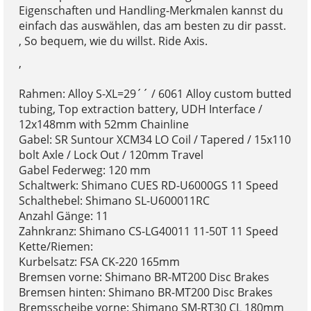
Eigenschaften und Handling-Merkmalen kannst du
einfach das auswählen, das am besten zu dir passt.
, So bequem, wie du willst. Ride Axis.
,
Rahmen: Alloy S-XL=29´´ / 6061 Alloy custom butted
tubing, Top extraction battery, UDH Interface /
12x148mm with 52mm Chainline
Gabel: SR Suntour XCM34 LO Coil / Tapered / 15x110
bolt Axle / Lock Out / 120mm Travel
Gabel Federweg: 120 mm
Schaltwerk: Shimano CUES RD-U6000GS 11 Speed
Schalthebel: Shimano SL-U600011RC
Anzahl Gänge: 11
Zahnkranz: Shimano CS-LG40011 11-50T 11 Speed
Kette/Riemen:
Kurbelsatz: FSA CK-220 165mm
Bremsen vorne: Shimano BR-MT200 Disc Brakes
Bremsen hinten: Shimano BR-MT200 Disc Brakes
Bremsscheibe vorne: Shimano SM-RT30 CL 180mm