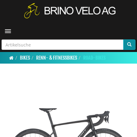
Toggle navigation
BIKES
RENN- & FITNESSBIKES
ROAD-BIKES