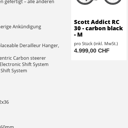
 gefertigt – alle anderen
Scott Addict RC
herige Ankündigung
30 - carbon black
- M
pro Stück (inkl. MwSt.)
aceable Derailleur Hanger,
4.999,00 CHF
entric Carbon steerer
lectronic Shift System
 Shift System
52x36
 160mm