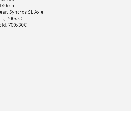
r 140mm
Rear, Syncros SL Axle
ld, 700x30C
old, 700x30C