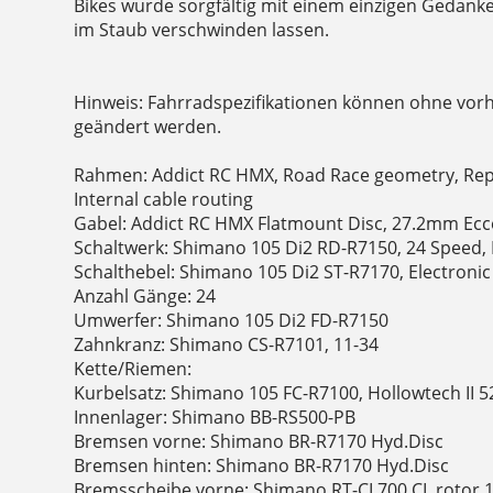
Bikes wurde sorgfältig mit einem einzigen Gedanken
im Staub verschwinden lassen.
Hinweis: Fahrradspezifikationen können ohne vor
geändert werden.
Rahmen: Addict RC HMX, Road Race geometry, Repl
Internal cable routing
Gabel: Addict RC HMX Flatmount Disc, 27.2mm Ecc
Schaltwerk: Shimano 105 Di2 RD-R7150, 24 Speed, E
Schalthebel: Shimano 105 Di2 ST-R7170, Electronic
Anzahl Gänge: 24
Umwerfer: Shimano 105 Di2 FD-R7150
Zahnkranz: Shimano CS-R7101, 11-34
Kette/Riemen:
Kurbelsatz: Shimano 105 FC-R7100, Hollowtech II 
Innenlager: Shimano BB-RS500-PB
Bremsen vorne: Shimano BR-R7170 Hyd.Disc
Bremsen hinten: Shimano BR-R7170 Hyd.Disc
Bremsscheibe vorne: Shimano RT-CL700 CL rotor