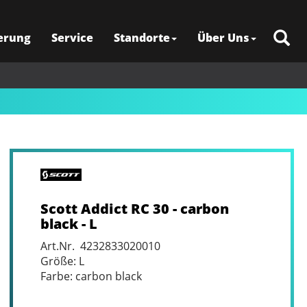
erung
Service
Standorte
Über Uns
Scott Addict RC 30 - carbon
black - L
Art.Nr. 4232833020010
Größe: L
Farbe: carbon black