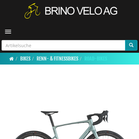
Toggle navigation
BIKES
RENN- & FITNESSBIKES
ROAD-BIKES