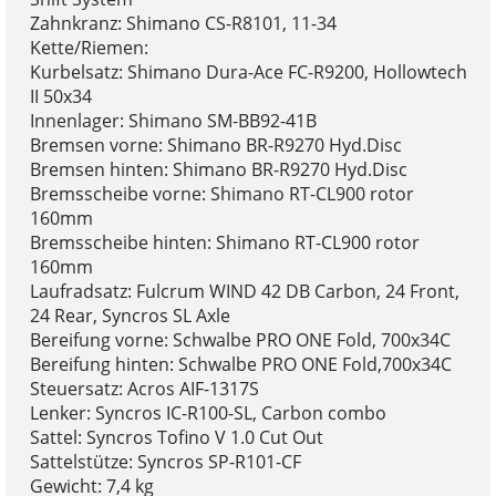
Zahnkranz: Shimano CS-R8101, 11-34
Kette/Riemen:
Kurbelsatz: Shimano Dura-Ace FC-R9200, Hollowtech
II 50x34
Innenlager: Shimano SM-BB92-41B
Bremsen vorne: Shimano BR-R9270 Hyd.Disc
Bremsen hinten: Shimano BR-R9270 Hyd.Disc
Bremsscheibe vorne: Shimano RT-CL900 rotor
160mm
Bremsscheibe hinten: Shimano RT-CL900 rotor
160mm
Laufradsatz: Fulcrum WIND 42 DB Carbon, 24 Front,
24 Rear, Syncros SL Axle
Bereifung vorne: Schwalbe PRO ONE Fold, 700x34C
Bereifung hinten: Schwalbe PRO ONE Fold,700x34C
Steuersatz: Acros AIF-1317S
Lenker: Syncros IC-R100-SL, Carbon combo
Sattel: Syncros Tofino V 1.0 Cut Out
Sattelstütze: Syncros SP-R101-CF
Gewicht: 7,4 kg