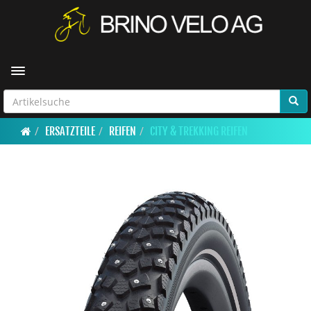
Toggle navigation
ERSATZTEILE
REIFEN
CITY & TREKKING REIFEN