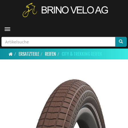
Toggle navigation
ERSATZTEILE
REIFEN
CITY & TREKKING REIFEN