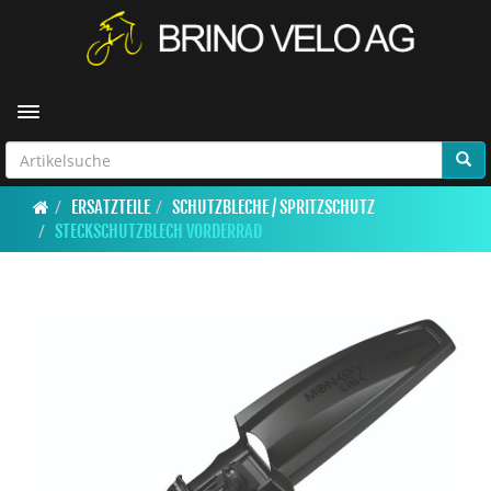
Toggle navigation
ERSATZTEILE
SCHUTZBLECHE / SPRITZSCHUTZ
STECKSCHUTZBLECH VORDERRAD