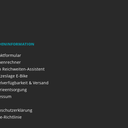
DENINFORMATION
aktformular
enrechner
 Reichweiten-Assistent
zeslage E-Bike
elverfügbarkeit & Versand
rieentsorgung
essum
nschutzerklärung
e-Richtlinie