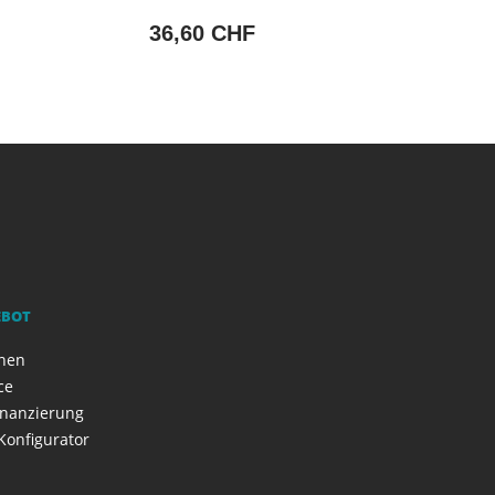
36,60 CHF
EBOT
onen
ce
inanzierung
Konfigurator