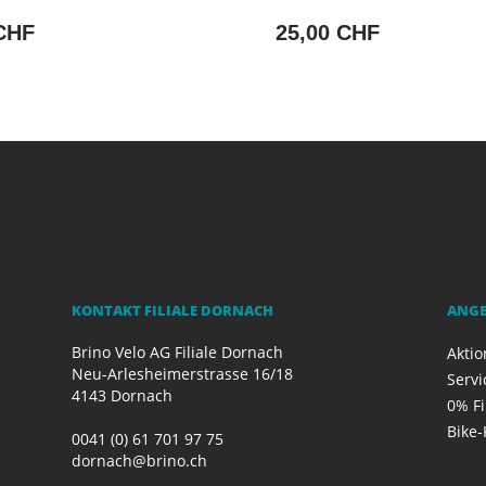
CHF
25,00 CHF
KONTAKT FILIALE DORNACH
ANG
Brino Velo AG Filiale Dornach
Akti
Neu-Arlesheimerstrasse 16/18
Servi
4143 Dornach
0% F
Bike-
0041 (0) 61 701 97 75
dornach@brino.ch