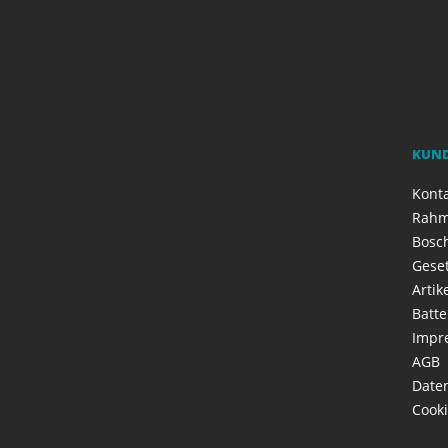
KUN
Kont
Rahm
Bosch
Geset
Artik
Batte
Impr
AGB
Date
Cooki