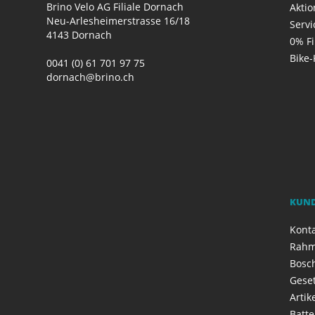
Brino Velo AG Filiale Dornach
Akti
Neu-Arlesheimerstrasse 16/18
Servi
4143 Dornach
0% F
Bike-
0041 (0) 61 701 97 75
dornach@brino.ch
KUN
Kont
Rahm
Bosch
Geset
Artik
Batte