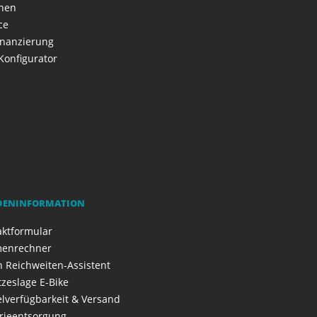
onen
ce
inanzierung
Konfigurator
DENINFORMATION
aktformular
enrechner
 Reichweiten-Assistent
zeslage E-Bike
elverfügbarkeit & Versand
rieentsorgung