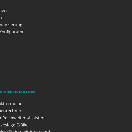
onen
ce
inanzierung
Konfigurator
DENINFORMATION
aktformular
enrechner
 Reichweiten-Assistent
zeslage E-Bike
elverfügbarkeit & Versand