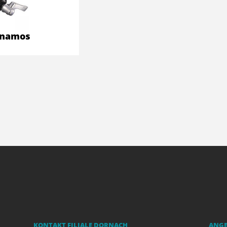
namos
KONTAKT FILIALE DORNACH
ANG