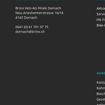
Brino Velo AG Filiale Dornach
Akti
Neu-Arlesheimerstrasse 16/18
Servi
4143 Dornach
0% F
Bike-
0041 (0) 61 701 97 75
dornach@brino.ch
KUN
Kont
Rahm
Bosch
Geset
Artik