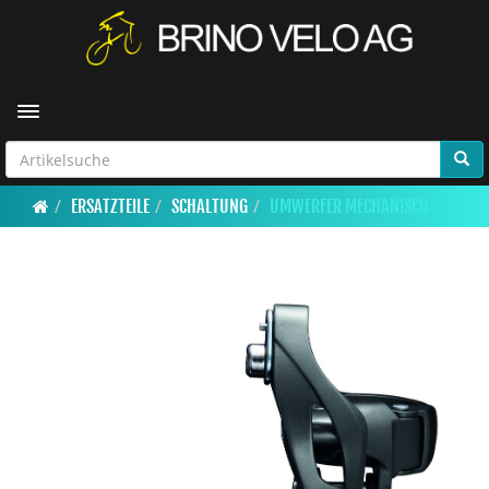
Toggle navigation
ERSATZTEILE
SCHALTUNG
UMWERFER MECHANISCH