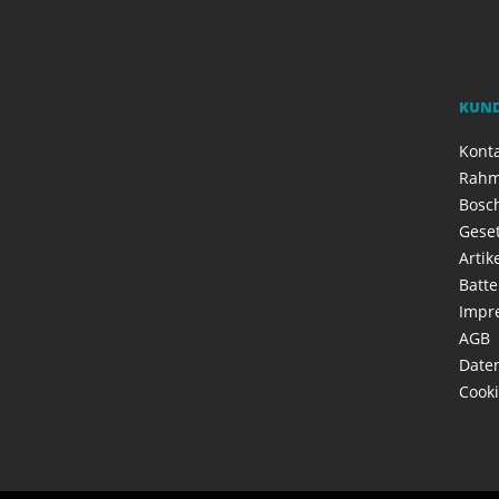
KUN
Kont
Rahm
Bosch
Geset
Artik
Batte
Impr
AGB
Date
Cooki