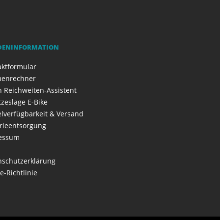
DENINFORMATION
aktformular
enrechner
 Reichweiten-Assistent
zeslage E-Bike
elverfügbarkeit & Versand
rieentsorgung
essum
nschutzerklärung
e-Richtlinie