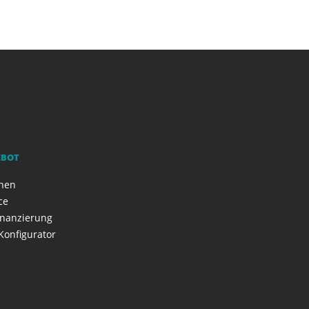
EBOT
onen
ce
inanzierung
Konfigurator