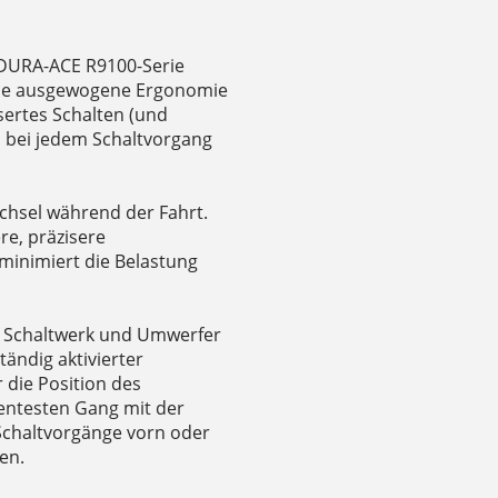
 DURA-ACE R9100-Serie
eine ausgewogene Ergonomie
sertes Schalten (und
en bei jedem Schaltvorgang
echsel während der Fahrt.
re, präzisere
minimiert die Belastung
en Schaltwerk und Umwerfer
tändig aktivierter
 die Position des
ientesten Gang mit der
 Schaltvorgänge vorn oder
en.