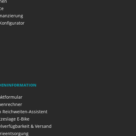
onen
ce
inanzierung
Konfigurator
DENINFORMATION
aktformular
enrechner
 Reichweiten-Assistent
zeslage E-Bike
elverfügbarkeit & Versand
rieentsorgung