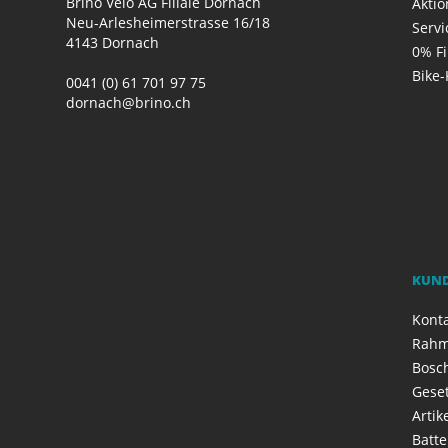
Brino Velo AG Filiale Dornach
Akti
Neu-Arlesheimerstrasse 16/18
Servi
4143 Dornach
0% F
Bike-
0041 (0) 61 701 97 75
dornach@brino.ch
KUN
Kont
Rahm
Bosch
Geset
Artik
Batte