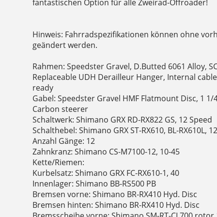
fantastischen Option für alle Zweirad-Offroader!
Hinweis: Fahrradspezifikationen können ohne vor
geändert werden.
Rahmen: Speedster Gravel, D.Butted 6061 Alloy, S
Replaceable UDH Derailleur Hanger, Internal cable 
ready
Gabel: Speedster Gravel HMF Flatmount Disc, 1 1/4
Carbon steerer
Schaltwerk: Shimano GRX RD-RX822 GS, 12 Speed
Schalthebel: Shimano GRX ST-RX610, BL-RX610L, 1
Anzahl Gänge: 12
Zahnkranz: Shimano CS-M7100-12, 10-45
Kette/Riemen:
Kurbelsatz: Shimano GRX FC-RX610-1, 40
Innenlager: Shimano BB-RS500 PB
Bremsen vorne: Shimano BR-RX410 Hyd. Disc
Bremsen hinten: Shimano BR-RX410 Hyd. Disc
Bremsscheibe vorne: Shimano SM-RT-CL700 roto