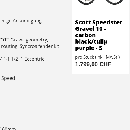
herige Ankündigung
Scott Speedster
Gravel 10 -
carbon
COTT Gravel geometry,
black/tulip
routing, Syncros fender kit
purple - S
pro Stück (inkl. MwSt.)
´´-1 1/2´´ Eccentric
1.799,00 CHF
2 Speed
r 160mm