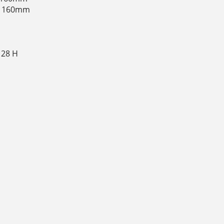
or 160mm
 28 H