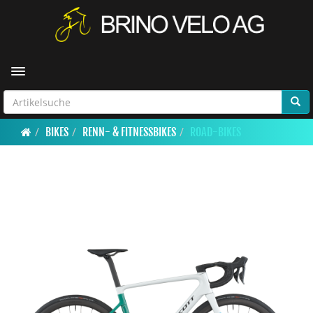
Toggle navigation
BIKES
RENN- & FITNESSBIKES
ROAD-BIKES