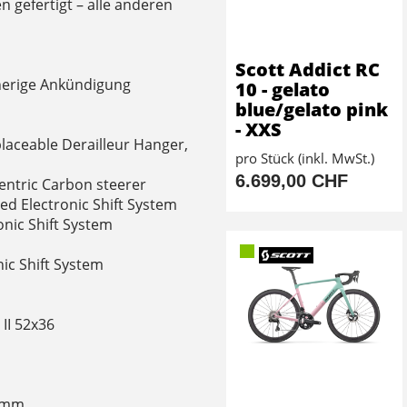
 gefertigt – alle anderen
Scott Addict RC
herige Ankündigung
10 - gelato
blue/gelato pink
- XXS
aceable Derailleur Hanger,
pro Stück (inkl. MwSt.)
6.699,00 CHF
entric Carbon steerer
ed Electronic Shift System
onic Shift System
ic Shift System
II 52x36
60mm