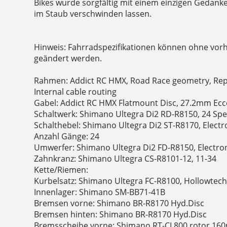
Bikes wurde sorgfältig mit einem einzigen Gedanken
im Staub verschwinden lassen.
Hinweis: Fahrradspezifikationen können ohne vor
geändert werden.
Rahmen: Addict RC HMX, Road Race geometry, Repl
Internal cable routing
Gabel: Addict RC HMX Flatmount Disc, 27.2mm Ecc
Schaltwerk: Shimano Ultegra Di2 RD-R8150, 24 Spe
Schalthebel: Shimano Ultegra Di2 ST-R8170, Electr
Anzahl Gänge: 24
Umwerfer: Shimano Ultegra Di2 FD-R8150, Electron
Zahnkranz: Shimano Ultegra CS-R8101-12, 11-34
Kette/Riemen:
Kurbelsatz: Shimano Ultegra FC-R8100, Hollowtech 
Innenlager: Shimano SM-BB71-41B
Bremsen vorne: Shimano BR-R8170 Hyd.Disc
Bremsen hinten: Shimano BR-R8170 Hyd.Disc
Bremsscheibe vorne: Shimano RT-CL800 rotor 1