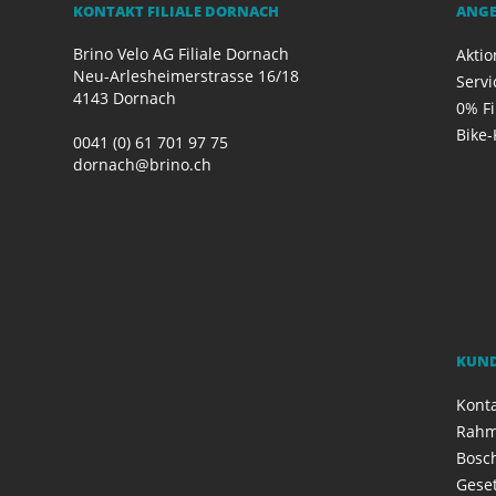
KONTAKT FILIALE DORNACH
ANG
Brino Velo AG Filiale Dornach
Akti
Neu-Arlesheimerstrasse 16/18
Servi
4143 Dornach
0% F
Bike-
0041 (0) 61 701 97 75
dornach@brino.ch
KUN
Kont
Rahm
Bosch
Geset