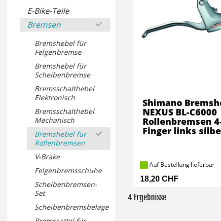
E-Bike-Teile
Bremsen
Bremshebel für
Felgenbremse
Bremshebel für
Scheibenbremse
Bremsschalthebel
Elektronisch
Shimano Bremsh
NEXUS BL-C6000
Bremsschalthebel
Mechanisch
Rollenbremsen 4
Finger links silbe
Bremshebel für
Rollenbremsen
V-Brake
Auf Bestellung lieferbar
Felgenbremsschuhe
18,20 CHF
Scheibenbremsen-
Set
4 Ergebnisse
Scheibenbremsbeläge
Bremssattel für