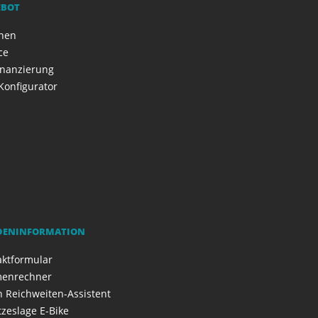
EBOT
onen
ce
inanzierung
Konfigurator
DENINFORMATION
aktformular
enrechner
 Reichweiten-Assistent
zeslage E-Bike