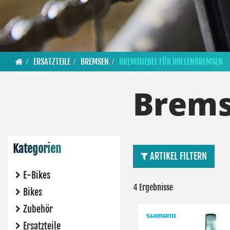
ERSATZTEILE
BREMSEN
BREMSHEBEL FÜR ROLLENBREMSEN
Brems
Kategorien
ARTIKEL FILTERN
E-Bikes
4 Ergebnisse
Bikes
Zubehör
Ersatzteile