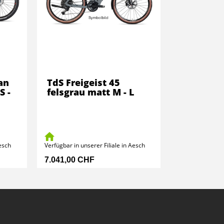
an
TdS Freigeist 45
S -
felsgrau matt M - L
Aesch
Verfügbar in unserer Filiale in Aesch
7.041,00 CHF