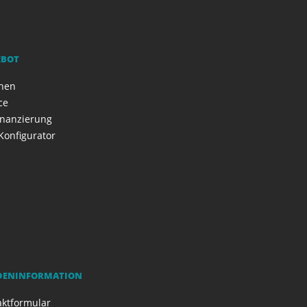
EBOT
onen
ce
inanzierung
Konfigurator
DENINFORMATION
aktformular