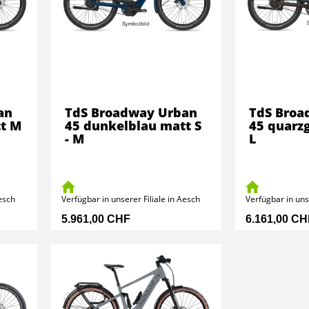
an
TdS Broadway Urban
TdS Broa
tt M
45 dunkelblau matt S
45 quarz
- M
L
Aesch
Verfügbar in unserer Filiale in Aesch
Verfügbar in uns
5.961,00 CHF
6.161,00 CH