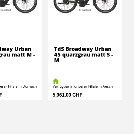
dway Urban
TdS Broadway Urban
grau matt M -
45 quarzgrau matt S -
M
erer Filiale in Dornach
Verfügbar in unserer Filiale in Aesch
F
5.961,00 CHF