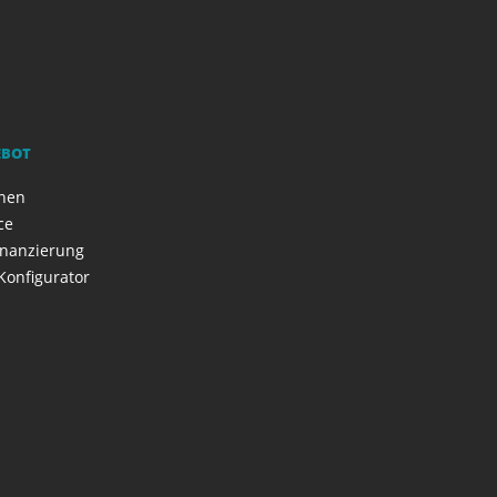
EBOT
onen
ce
inanzierung
Konfigurator