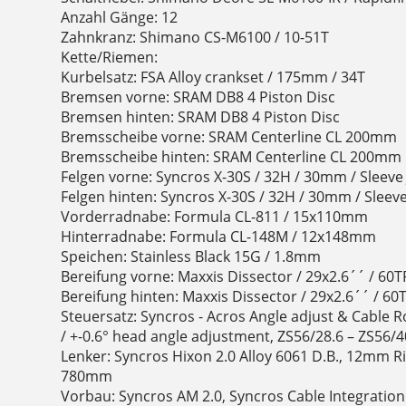
Anzahl Gänge: 12
Zahnkranz: Shimano CS-M6100 / 10-51T
Kette/Riemen:
Kurbelsatz: FSA Alloy crankset / 175mm / 34T
Bremsen vorne: SRAM DB8 4 Piston Disc
Bremsen hinten: SRAM DB8 4 Piston Disc
Bremsscheibe vorne: SRAM Centerline CL 200mm
Bremsscheibe hinten: SRAM Centerline CL 200mm
Felgen vorne: Syncros X-30S / 32H / 30mm / Sleeve 
Felgen hinten: Syncros X-30S / 32H / 30mm / Sleeve
Vorderradnabe: Formula CL-811 / 15x110mm
Hinterradnabe: Formula CL-148M / 12x148mm
Speichen: Stainless Black 15G / 1.8mm
Bereifung vorne: Maxxis Dissector / 29x2.6´´ / 60T
Bereifung hinten: Maxxis Dissector / 29x2.6´´ / 60
Steuersatz: Syncros - Acros Angle adjust & Cable R
/ +-0.6° head angle adjustment, ZS56/28.6 – ZS56/
Lenker: Syncros Hixon 2.0 Alloy 6061 D.B., 12mm Ri
780mm
Vorbau: Syncros AM 2.0, Syncros Cable Integration 