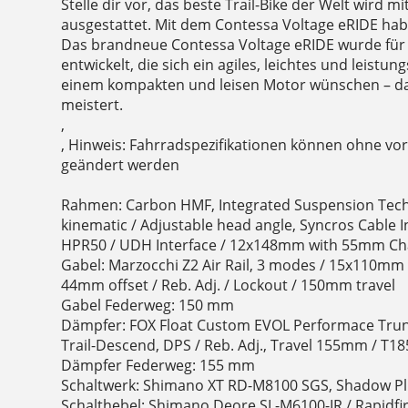
Stelle dir vor, das beste Trail-Bike der Welt wird 
ausgestattet. Mit dem Contessa Voltage eRIDE hab
Das brandneue Contessa Voltage eRIDE wurde für
entwickelt, die sich ein agiles, leichtes und leistun
einem kompakten und leisen Motor wünschen – das
meistert.
,
, Hinweis: Fahrradspezifikationen können ohne v
geändert werden
Rahmen: Carbon HMF, Integrated Suspension Techn
kinematic / Adjustable head angle, Syncros Cable 
HPR50 / UDH Interface / 12x148mm with 55mm Cha
Gabel: Marzocchi Z2 Air Rail, 3 modes / 15x110mm 
44mm offset / Reb. Adj. / Lockout / 150mm travel
Gabel Federweg: 150 mm
Dämpfer: FOX Float Custom EVOL Performace Trun
Trail-Descend, DPS / Reb. Adj., Travel 155mm / T
Dämpfer Federweg: 155 mm
Schaltwerk: Shimano XT RD-M8100 SGS, Shadow Pl
Schalthebel: Shimano Deore SL-M6100-IR / Rapidfir