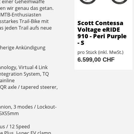
mit einer Geheimwaffe
en wir genau das getan.
 MTB-Enthusiasten
gsstarkes Trail-Bike mit
Scott Contessa
 jeden Trail aufs neue
Voltage eRIDE
910 - Peri Purple
- S
orherige Ankündigung
pro Stück (inkl. MwSt.)
6.599,00 CHF
ology, Virtual 4 Link
Integration System, TQ
inline
QR axle / tapered steerer,
nion, 3 modes / Lockout-
185X55mm
us / 12 Speed
e Plus, I-spec EV clamp