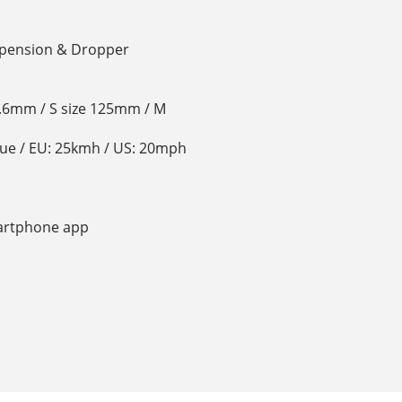
spension & Dropper
1.6mm / S size 125mm / M
ue / EU: 25kmh / US: 20mph
martphone app